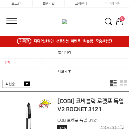
로그인
회원가입
고객센터
마이페이지
0
기획전
다다익선할인
샘플신청
이벤트
리뷰왕
모움체험단
밀리터리
전체
>
더보기 ▼
[COBI] 코비블럭 로켓포 독일
V2 ROCKET 3121
COB 로켓포 독일 3121
135,000원
37%