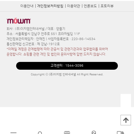
이용안내
|
개인정보처리방침
|
이용약관
|
언론보도
|
포토리뷰
회사 : (주)이지엠인터내셔널 / 대표 : 양을기
주소 : 서울특별시 강남구 언주로 551 프라자빌딩 11F
개인정보관리책임자 : 안재진 | 사업자등록번호 : 220-86-14534
통신판매업 신고번호 : 제 강남-1912호
*이메일 계정은 관계법령에 따라 관공서 및 관련기관과의 업무협의를 위하여
운영합니다. 쇼핑몰 관련 개인 및 법인의 문의사항에 답변 드리지 않습니다.
고객센터 :
1544-3096
Copyright ⓒ (주)이지엠 인터내셔널 All Right Reserved.