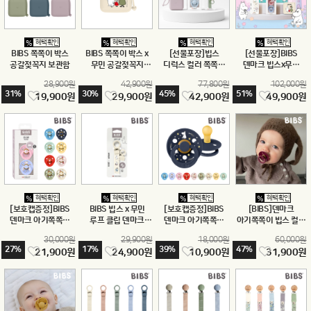
혜택확인
혜택확인
혜택확인
혜택확인
%
%
%
%
BIBS 쪽쪽이 박스
BIBS 쪽쪽이 박스 x
[선물포장]빕스
[선물포장]BIBS
공갈젖꼭지 보관함
무민 공갈젖꼭지
디럭스 컬러 쪽쪽이
덴마크 빕스x무민
보관함
보관함 클립 출산 선물
컬러 아기쪽쪽이 출산
28,900원
42,900원
77,800원
102,000원
세트
선물 세트 보관함 클립
31%
30%
45%
51%
19,900원
29,900원
42,900원
49,900원
천연고무
혜택확인
혜택확인
혜택확인
혜택확인
%
%
%
%
[보호캡증정]BIBS
BIBS 빕스 x 무민
[보호캡증정]BIBS
[BIBS]덴마크
덴마크 아기쪽쪽이
루프 클립 덴마크
덴마크 아기쪽쪽이
아기쪽쪽이 빕스 컬러
빕스 컬러 x 무민
쪽쪽이 공갈젖꼭지
빕스 컬러 x 무민
공갈젖꼭지
30,000원
29,900원
18,000원
60,000원
공갈젖꼭지 2P
홀더
공갈젖꼭지
2P+2p세트
27%
17%
39%
47%
21,900원
24,900원
10,900원
31,900원