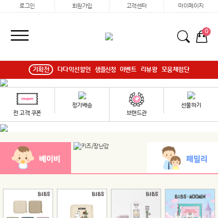
로그인
회원가입
고객센터
마이페이지
0
기획전
다다익선할인
샘플신청
이벤트
리뷰왕
모움체험단
정기배송
선물하기
전 고객 쿠폰
브랜드관