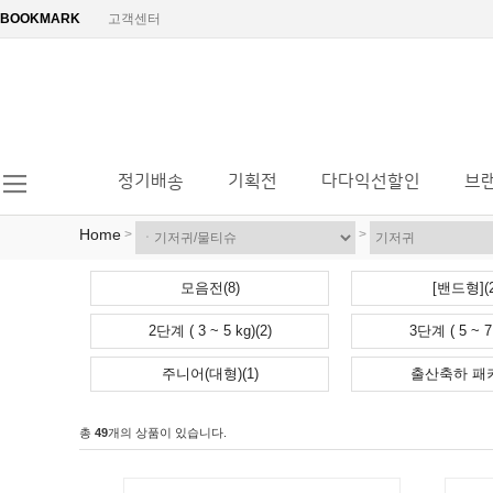
BOOKMARK
고객센터
정기배송
기획전
다다익선할인
브
Home
>
>
모음전(8)
[밴드형](2
2단계 ( 3 ~ 5 kg)(2)
3단계 ( 5 ~ 7 
주니어(대형)(1)
출산축하 패키
총
49
개의 상품이 있습니다.