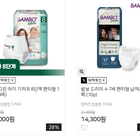
린 아기 기저귀 8단계 팬티형 1
밤보 드리미 4-7세 팬티형 남여
6매)
팩 (10p)
 친환경 기저귀
덴마크 친환경 기저귀
0원
24,000원
,000원
14,300원
28%