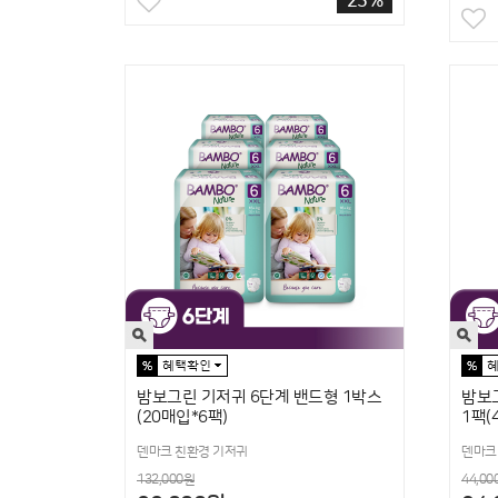
23%
밤보그린 기저귀 6단계 밴드형 1박스
밤보
(20매입*6팩)
1팩(
덴마크 친환경 기저귀
덴마크
132,000원
44,00