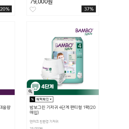
79,000원
20%
37%
 대용량
밤보그린 기저귀 4단계 팬티형 1팩(20
매입)
덴마크 친환경 기저귀
25,000원