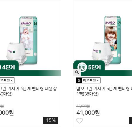
그린 기저귀 4단계 팬티형 대용량
밤보그린 기저귀 5단계 팬티형
40매입)
1팩(38매입)
0원
48,000원
,000원
41,000원
15%