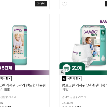
20%
밤보그린 기저귀 5단계 팬티형 1
그린 기저귀 5단계 밴드형 대용량
매입)
44매입)
덴마크 친환경 기저귀
 친환경 기저귀
25,000원
0원