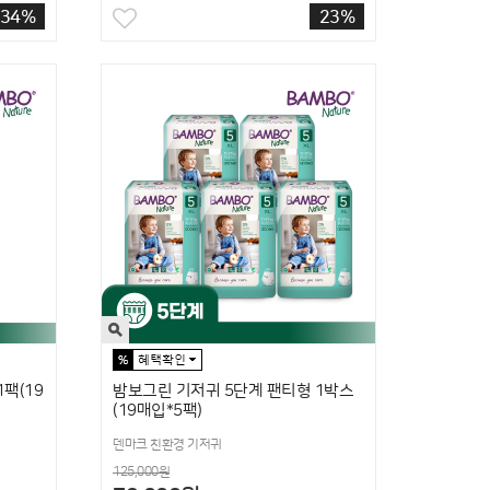
34%
23%
팩(19
밤보그린 기저귀 5단계 팬티형 1박스
(19매입*5팩)
덴마크 친환경 기저귀
125,000원