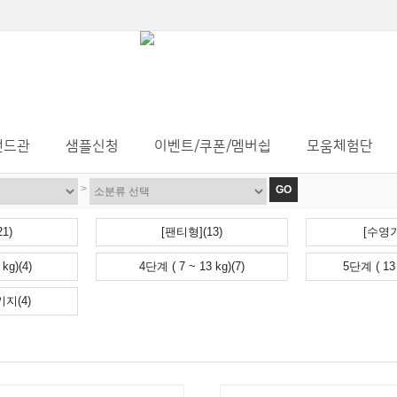
랜드관
샘플신청
이벤트/쿠폰/멤버쉽
모움체험단
>
GO
1)
[팬티형](13)
[수영기
kg)(4)
4단계 ( 7 ~ 13 kg)(7)
5단계 ( 13 
지(4)