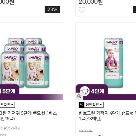
20,000원
,000원
23%
린 기저귀 5단계 밴드형 1박스
밤보그린 기저귀 4단계 밴드형
매입*6팩)
1팩(48매입)
 친환경 기저귀
48,000원
00원