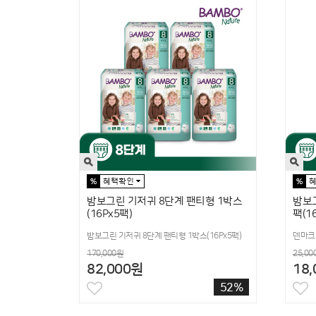
밤보그린 기저귀 8단계 팬티형 1박스
밤보그
(16Px5팩)
팩(1
밤보그린 기저귀 8단계 팬티형 1박스(16Px5팩)
덴마크
170,000원
25,00
82,000원
18
52%