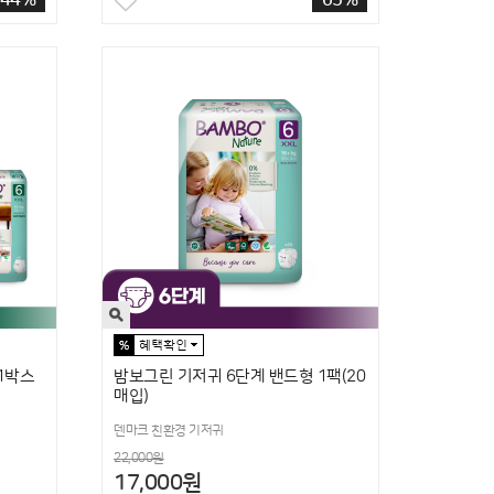
44%
65%
1박스
밤보그린 기저귀 6단계 밴드형 1팩(20
매입)
덴마크 친환경 기저귀
22,000원
17,000원