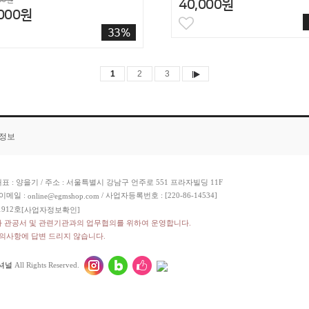
40,000원
,000원
33%
1
2
3
품정보
표 : 양을기 / 주소 : 서울특별시 강남구 언주로 551 프라자빌딩 11F
이메일 :
/ 사업자등록번호 : [220-86-14534]
online@egmshop.com
912호
[사업자정보확인]
라 관공서 및 관련기관과의 업무협의를 위하여 운영합니다.
문의사항에 답변 드리지 않습니다.
셔널
All Rights Reserved.