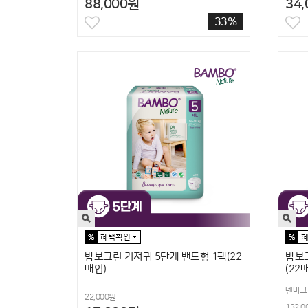
88,000원
34
33%
밤보그린 기저귀 5단계 밴드형 1팩(22
밤보그
매입)
(22
덴마크
22,000원
132,0