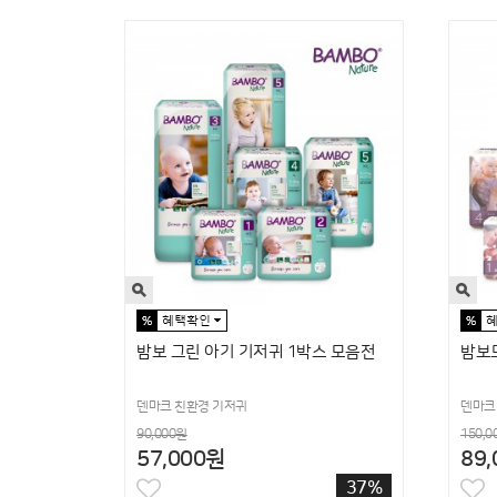
밤보 그린 아기 기저귀 1박스 모음전
밤보
덴마크 친환경 기저귀
덴마크
90,000원
150,0
57,000원
89
37%