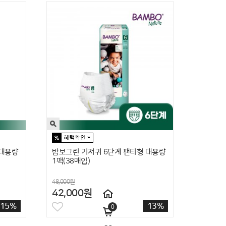
 대용량
밤보그린 기저귀 6단계 팬티형 대용량
1팩(38매입)
48,000원
42,000원
15%
13%
0