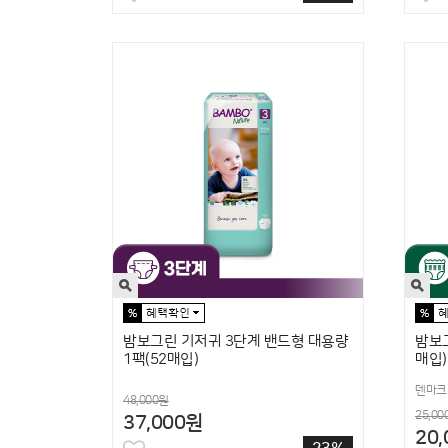
밤보그린 기저귀 3단계 밴드형 대용량
밤보그
1팩(52매입)
매입)
덴마크
48,000원
25,00
37,000원
20