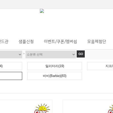
랜드관
샘플신청
이벤트/쿠폰/멤버쉽
모움체험단
>
GO
4)
밀리터리(19)
지프/
바비(Barbie)(83)