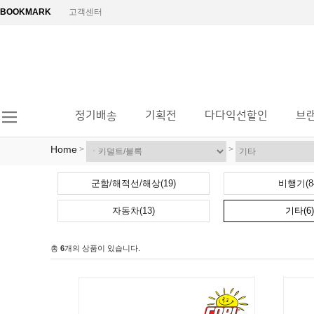
BOOKMARK
고객센터
정기배송
기획전
다다익선할인
브
Home
>
>
군함/해적선/해상(19)
비행기(8
자동차(13)
기타(6)
총
6
개의 상품이 있습니다.