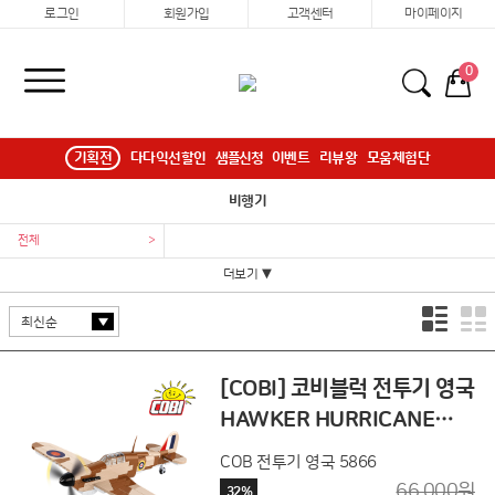
로그인
회원가입
고객센터
마이페이지
0
기획전
다다익선할인
샘플신청
이벤트
리뷰왕
모움체험단
비행기
전체
>
더보기 ▼
[COBI] 코비블럭 전투기 영국
HAWKER HURRICANE
MK.1 5866
COB 전투기 영국 5866
66,000원
32%