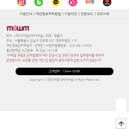
이용안내
|
개인정보처리방침
|
이용약관
|
언론보도
|
포토리뷰
회사 : (주)이지엠인터내셔널 / 대표 : 양을기
주소 : 서울특별시 강남구 언주로 551 프라자빌딩 11F
개인정보관리책임자 : 안재진 | 사업자등록번호 : 220-86-14534
통신판매업 신고번호 : 제 강남-1912호
*이메일 계정은 관계법령에 따라 관공서 및 관련기관과의 업무협의를 위하여
운영합니다. 쇼핑몰 관련 개인 및 법인의 문의사항에 답변 드리지 않습니다.
고객센터 :
1544-3096
Copyright ⓒ (주)이지엠 인터내셔널 All Right Reserved.