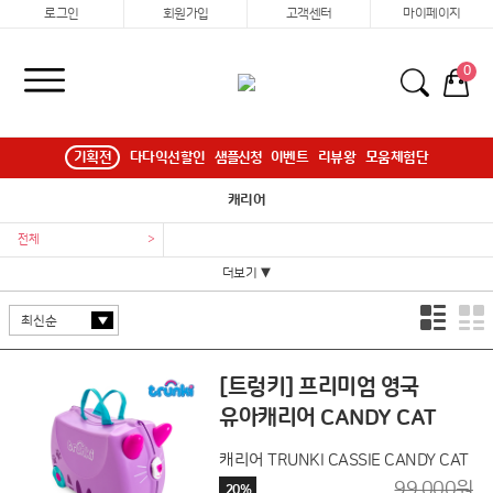
로그인
회원가입
고객센터
마이페이지
0
기획전
다다익선할인
샘플신청
이벤트
리뷰왕
모움체험단
캐리어
전체
>
더보기 ▼
[트렁키] 프리미엄 영국
유아캐리어 CANDY CAT
캐리어 TRUNKI CASSIE CANDY CAT
99,000원
20%