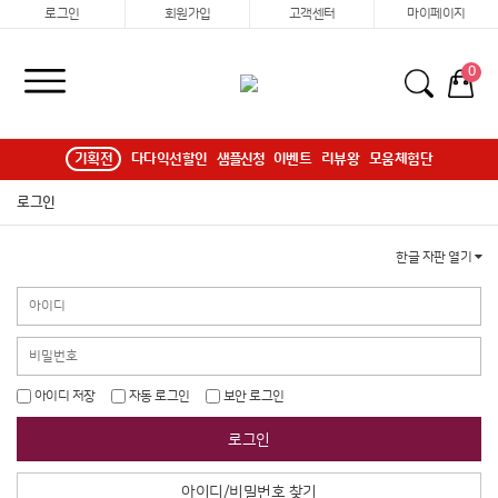
로그인
회원가입
고객센터
마이페이지
0
기획전
다다익선할인
샘플신청
이벤트
리뷰왕
모움체험단
로그인
한글 자판 열기
아이디 저장
자동 로그인
보안 로그인
로그인
아이디/비밀번호 찾기