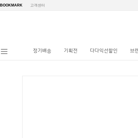
BOOKMARK
고객센터
정기배송
기획전
다다익선할인
브