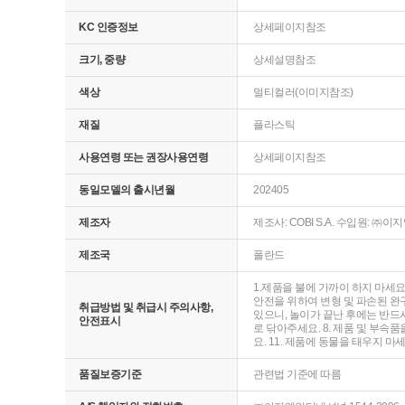
KC 인증정보
상세페이지참조
크기, 중량
상세설명참조
색상
멀티컬러(이미지참조)
재질
플라스틱
사용연령 또는 권장사용연령
상세페이지참조
동일모델의 출시년월
202405
제조자
제조사: COBI S.A. 수입원: 
제조국
폴란드
1.제품을 불에 가까이 하지 마세요
안전을 위하여 변형 및 파손된 완구
취급방법 및 취급시 주의사항,
있으니, 놀이가 끝난 후에는 반드시
안전표시
로 닦아주세요. 8. 제품 및 부속
요. 11. 제품에 동물을 태우지 마
품질보증기준
관련법 기준에 따름