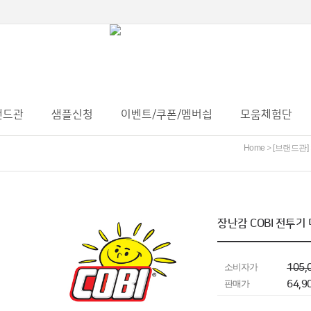
랜드관
샘플신청
이벤트/쿠폰/멤버쉽
모움체험단
Home
[브랜드관]
>
장난감 COBI 전투기 미
소비자가
105,
판매가
64,9