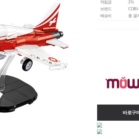
적립금
1%
브랜드
COBI-
배송비
총 결
바로구