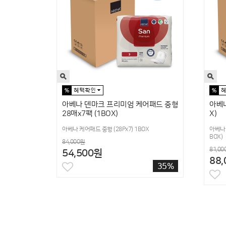
아베나 덴마크 프리미엄 케어패드 중형
아베나
28매x7팩 (1BOX)
X)
아베나 케어패드 중형 (28Px7) 1BOX
아베나 
BOX)
84,000원
81,00
54,500원
88
35%