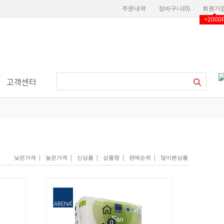
주문내역
장바구니(
0
)
회원가
+2000
고객센터
|
|
|
|
|
낮은가격
높은가격
신상품
상품명
판매순위
많이본상품
0