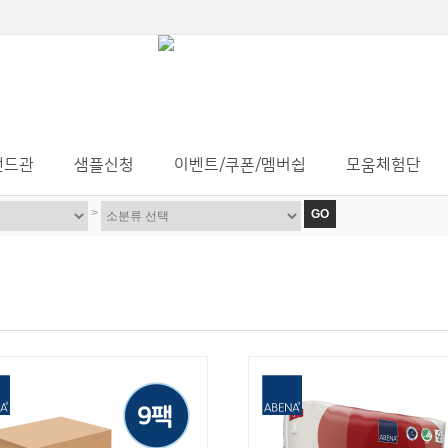
랜드관
샘플신청
이벤트/쿠폰/멤버쉽
모움체험단
>
GO