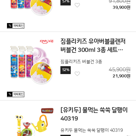
91,800원
57%
39,900원
%
혜택확인
짐플리키즈 유아버블클렌저
버블건 300ml 3종 세트
(소다+딸기+포도)
짐플리키즈 버블건 3종
45,900원
52%
21,900원
%
혜택확인
[유키두] 물먹는 쑥쑥 달팽이
40319
유키두 물먹는 쑥쑥 달팽이 40319