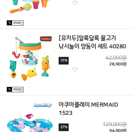
%
혜택확인
[유키두]알록달록 물고기
낚시놀이 양동이 세트 40280
42,000원
31%
28,900원
%
혜택확인
아쿠아플레이 MERMAID
1523
129,000원
27%
94,000원