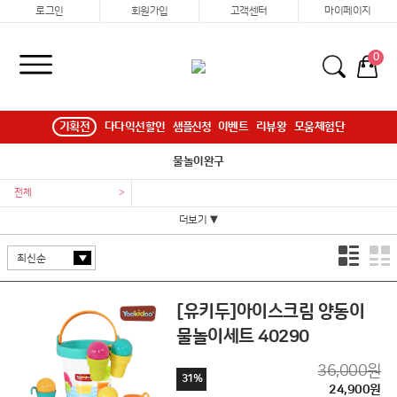
로그인
회원가입
고객센터
마이페이지
0
기획전
다다익선할인
샘플신청
이벤트
리뷰왕
모움체험단
물놀이완구
전체
>
더보기 ▼
[유키두]아이스크림 양동이
물놀이세트 40290
36,000원
31%
24,900원