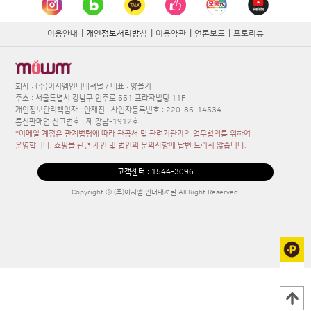
이용안내
|
개인정보처리방침
|
이용약관
|
언론보도
|
포토리뷰
회사 : (주)이지엠인터내셔널 / 대표 : 양을기
주소 : 서울특별시 강남구 언주로 551 프라자빌딩 11F
개인정보관리책임자 : 안재진 | 사업자등록번호 : 220-86-14534
통신판매업 신고번호 : 제 강남-1912호
*이메일 계정은 관계법령에 따라 관공서 및 관련기관과의 업무협의를 위하여
운영합니다. 쇼핑몰 관련 개인 및 법인의 문의사항에 답변 드리지 않습니다.
고객센터 :
1544-3096
Copyright ⓒ (주)이지엠 인터내셔널 All Right Reserved.