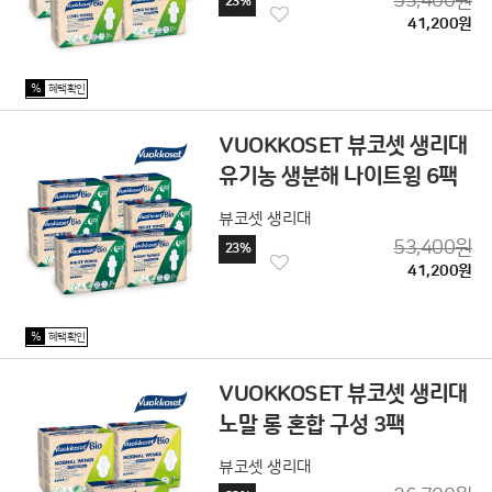
53,400원
23%
41,200원
%
혜택확인
VUOKKOSET 뷰코셋 생리대
유기농 생분해 나이트윙 6팩
뷰코셋 생리대
53,400원
23%
41,200원
%
혜택확인
VUOKKOSET 뷰코셋 생리대
노말 롱 혼합 구성 3팩
뷰코셋 생리대