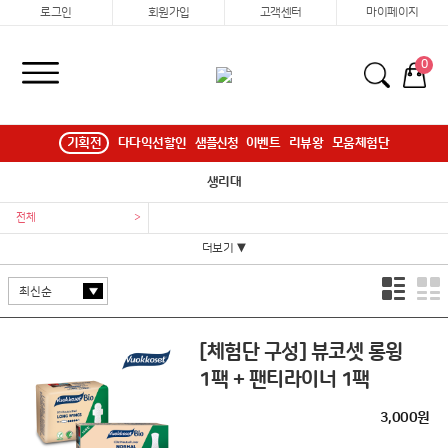
로그인
회원가입
고객센터
마이페이지
0
기획전
다다익선할인
샘플신청
이벤트
리뷰왕
모움체험단
생리대
전체
>
더보기 ▼
[체험단 구성] 뷰코셋 롱윙
1팩 + 팬티라이너 1팩
3,000원