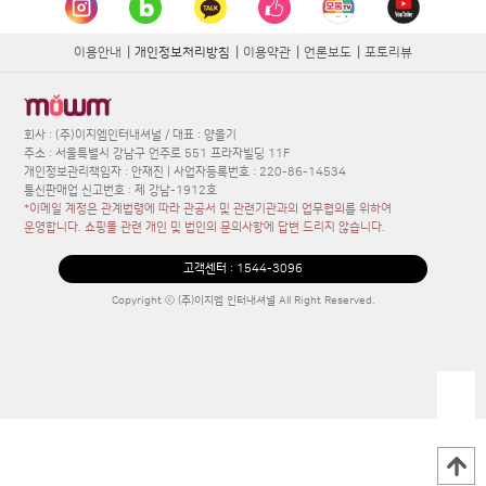
이용안내
|
개인정보처리방침
|
이용약관
|
언론보도
|
포토리뷰
회사 : (주)이지엠인터내셔널 / 대표 : 양을기
주소 : 서울특별시 강남구 언주로 551 프라자빌딩 11F
개인정보관리책임자 : 안재진 | 사업자등록번호 : 220-86-14534
통신판매업 신고번호 : 제 강남-1912호
*이메일 계정은 관계법령에 따라 관공서 및 관련기관과의 업무협의를 위하여
운영합니다. 쇼핑몰 관련 개인 및 법인의 문의사항에 답변 드리지 않습니다.
고객센터 :
1544-3096
Copyright ⓒ (주)이지엠 인터내셔널 All Right Reserved.