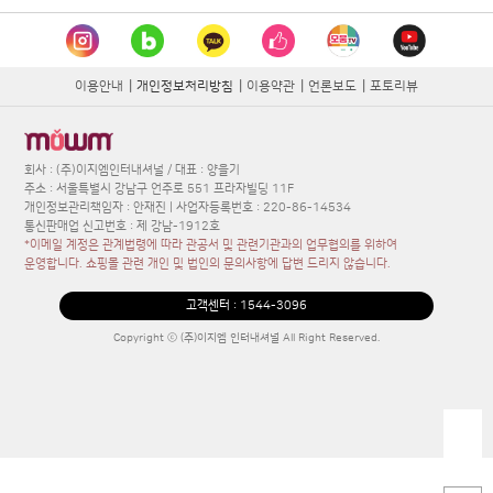
이용안내
|
개인정보처리방침
|
이용약관
|
언론보도
|
포토리뷰
회사 : (주)이지엠인터내셔널 / 대표 : 양을기
주소 : 서울특별시 강남구 언주로 551 프라자빌딩 11F
개인정보관리책임자 : 안재진 | 사업자등록번호 : 220-86-14534
통신판매업 신고번호 : 제 강남-1912호
*이메일 계정은 관계법령에 따라 관공서 및 관련기관과의 업무협의를 위하여
운영합니다. 쇼핑몰 관련 개인 및 법인의 문의사항에 답변 드리지 않습니다.
고객센터 :
1544-3096
Copyright ⓒ (주)이지엠 인터내셔널 All Right Reserved.