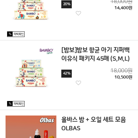
18,000원
20%
14,400원
%
혜택확인
[밤보]밤보 항균 아기 지퍼백
이유식 패키지 45매 (S,M,L)
18,000원
42%
10,500원
%
혜택확인
올바스 밤 + 오일 세트 모음
OLBAS