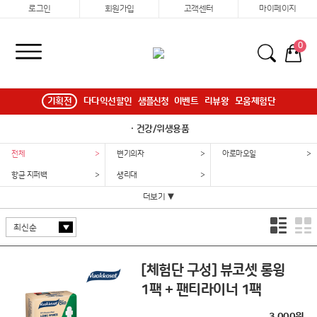
로그인
회원가입
고객센터
마이페이지
0
기획전
다다익선할인
샘플신청
이벤트
리뷰왕
모움체험단
ㆍ건강/위생용품
전체
>
변기의자
>
아로마오일
>
항균 지퍼백
>
생리대
>
더보기 ▼
[체험단 구성] 뷰코셋 롱윙
1팩 + 팬티라이너 1팩