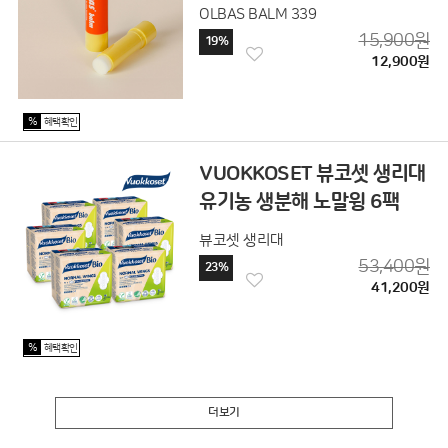
OLBAS BALM 339
15,900원
19%
12,900원
%
혜택확인
VUOKKOSET 뷰코셋 생리대
유기농 생분해 노말윙 6팩
뷰코셋 생리대
53,400원
23%
41,200원
%
혜택확인
더보기