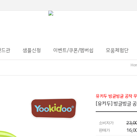
랜드관
샘플신청
이벤트/쿠폰/멤버쉽
모움체험단
Ho
유키두 빙글빙글 공작 우
[유키두] 빙글빙글 공
소비자가
23,0
판매가
16,0