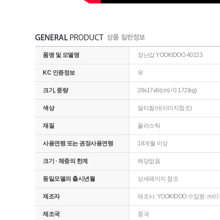
품명 및 모델명
장난감 YOOKIDOO 40223
KC 인증정보
유
크기, 중량
28x17x8(cm) / 0.172(kg)
색상
멀티컬러(이미지참조)
재질
플라스틱
사용연령 또는 권장사용연령
18개월 이상
크기 · 체중의 한계
해당없음
동일모델의 출시년월
상세페이지 참조
제조자
제조사: YOOKIDOO 수입원: 
제조국
중국