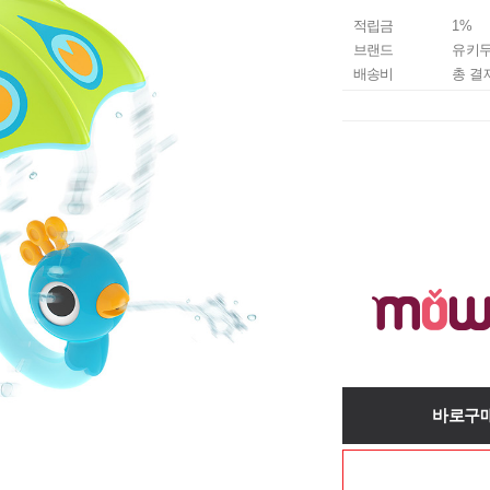
적립금
1%
브랜드
유키
배송비
총 결
바로구