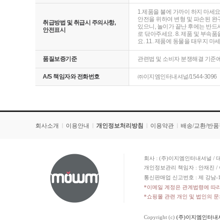
1.제품을 불에 가까이 하지 마세요
안전을 위하여 변형 및 파손된 완구
취급방법 및 취급시 주의사항,
있으니, 놀이가 끝난 후에는 반드시
안전표시
로 닦아주세요. 8. 제품 및 부속
요. 11. 제품에 동물을 태우지 마
품질보증기준
관련법 및 소비자 분쟁해결 기준
A/S 책임자와 전화번호
㈜이지엠인터내셔널/1544-3096
회사소개
이용안내
개인정보처리방침
이용약관
배송/교환/반
|
|
|
|
회사 : (주)이지엠인터내셔널 / 대
개인정보관리 책임자 : 안재진 / 
통신판매업 신고번호 : 제 강남-1
*이메일 계정은 관계법령에 따
*쇼핑몰 관련 개인 및 법인의 
Copyright (c)
(주)이지엠인터내