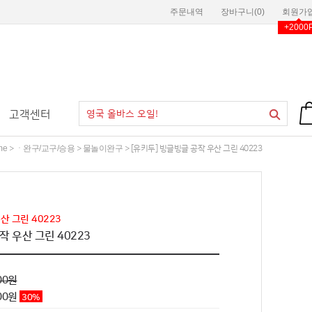
주문내역
장바구니(
0
)
회원가
+2000
고객센터
me
ㆍ완구/교구/승용
물놀이완구
>
>
> [유키두] 빙글빙글 공작 우산 그린 40223
산 그린 40223
작 우산 그린 40223
00원
00
원
30
%