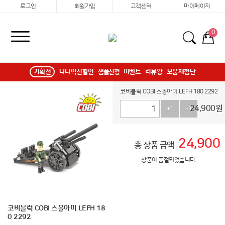
로그인
회원가입
고객센터
마이페이지
0
기획전
다다익선할인
샘플신청
이벤트
리뷰왕
모움체험단
코비블럭 COBI 스몰아미 LEFH 180 2292
24,900
원
+1
-1
24,900
총 상품 금액
상품이 품절되었습니다.
코비블럭 COBI 스몰아미 LEFH 18
0 2292