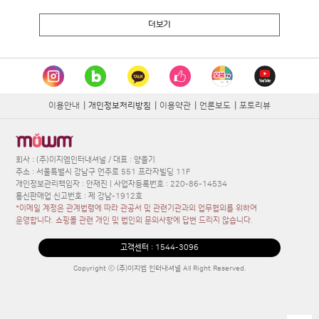
더보기
이용안내
|
개인정보처리방침
|
이용약관
|
언론보도
|
포토리뷰
회사 : (주)이지엠인터내셔널 / 대표 : 양을기
주소 : 서울특별시 강남구 언주로 551 프라자빌딩 11F
개인정보관리책임자 : 안재진 | 사업자등록번호 : 220-86-14534
통신판매업 신고번호 : 제 강남-1912호
*이메일 계정은 관계법령에 따라 관공서 및 관련기관과의 업무협의를 위하여
운영합니다. 쇼핑몰 관련 개인 및 법인의 문의사항에 답변 드리지 않습니다.
고객센터 :
1544-3096
Copyright ⓒ (주)이지엠 인터내셔널 All Right Reserved.