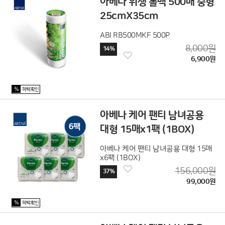
아베나 위생 롤백 500매 중형
25cmX35cm
ABI RB500MKF 500P
8,000원
14%
6,900원
%
혜택확인
아베나 케어 팬티 남녀공용
대형 15매x1팩 (1BOX)
아베나 케어 팬티 남녀공용 대형 15매
x6팩 (1BOX)
156,000원
37%
99,000원
%
혜택확인