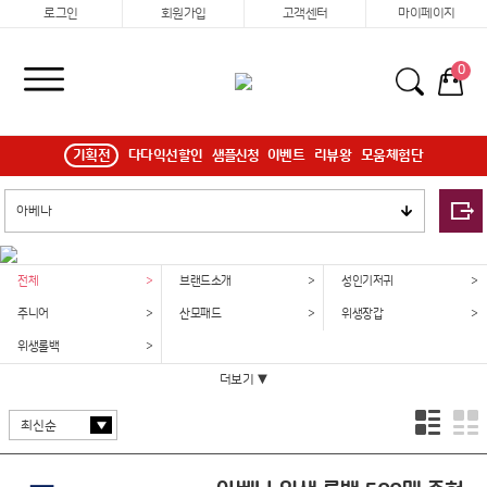
로그인
회원가입
고객센터
마이페이지
0
기획전
다다익선할인
샘플신청
이벤트
리뷰왕
모움체험단
전체
>
브랜드소개
>
성인기저귀
>
주니어
>
산모패드
>
위생장갑
>
위생롤백
>
더보기 ▼