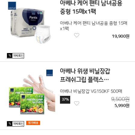
아베나 케어 팬티 남녀공용
중형 15매x1팩
아베나 케어 팬티 남녀공용 중형 15매
x1팩
19,900원
%
혜택확인
아베나 위생 비닐장갑
프레쉬그립 플렉스
500매x1팩
아베나 비닐장갑 VG150KF 500매
9,500원
37%
5,990원
%
혜택확인