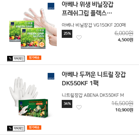
아베나 위생 비닐장갑
프레쉬그립 플렉스
200매x1팩
아베나 비닐장갑 VG150KF 200매
6,000원
25%
4,500원
%
혜택확인
아베나 두꺼운 니트릴 장갑
DK550KF 1팩
니트릴장갑 ABENA DK550KF M
16,500원
34%
10,900원
%
혜택확인