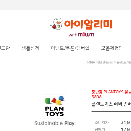
랜드관
샘플신청
이벤트/쿠폰/멤버쉽
모움체험단
Home
[브랜드관]
플랜토이
>
>
장난감 PLANTOYS 물놀이
5808
플랜토이즈 러버 컨버
소비자가
31,9
판매가
12,9