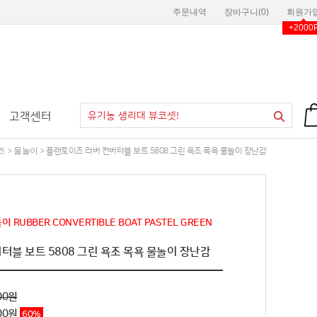
주문내역
장바구니(
0
)
회원가
+2000
고객센터
즈
물놀이
>
> 플랜토이즈 러버 컨버터블 보트 5808 그린 욕조 목욕 물놀이 장난감
 RUBBER CONVERTIBLE BOAT PASTEL GREEN
터블 보트 5808 그린 욕조 목욕 물놀이 장난감
00원
00
원
60
%