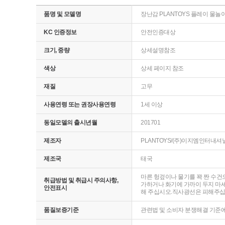
품명 및 모델명
장난감 PLANTOYS 플레이 물놀이 RU
KC 인증정보
안전인증대상
크기, 중량
상세설명참조
색상
상세 페이지 참조
재질
고무
사용연령 또는 권장사용연령
1세 이상
동일모델의 출시년월
201701
제조자
PLANTOYS/(주)이지엠인터내셔
제조국
태국
마른 헝겊이나 물기를 꽉 짠 수건
취급방법 및 취급시 주의사항,
가하거나 화기에 가까이 두지 마세
안전표시
해 주십시오.직사광선은 피해주십시
품질보증기준
관련법 및 소비자 분쟁해결 기준