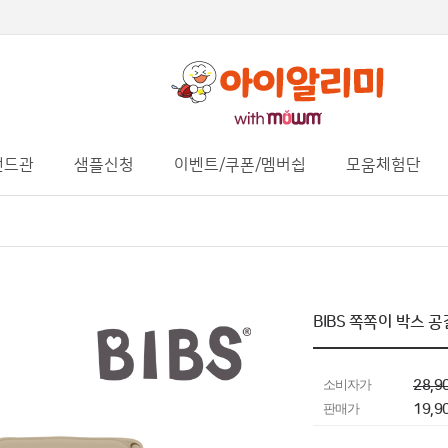
랜드관
샘플신청
이벤트/쿠폰/멤버쉽
모움체험단
BIBS 쪽쪽이 박스 
소비자가
28,9
판매가
19,