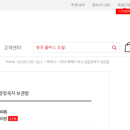
주문내역
장바구니(
0
)
회원가
+2000
고객센터
Home
[브랜드관]
빕스
쪽쪽이
>
>
>
> BIBS 쪽쪽이 박스 공갈젖꼭지 보관함
공갈젖꼭지 보관함
00원
900원
31
%