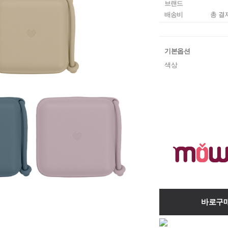
브랜드
배송비
총 결
기본옵션
색상
바로구