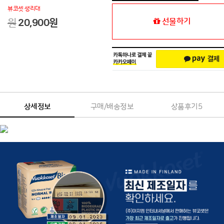
뷰코셋 생리대
선물하기
원
20,900
원
상세정보
구매/배송정보
상품후기
5