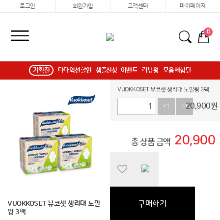
로그인
회원가입
고객센터
마이페이지
0
기획전
다다익선할인
샘플신청
이벤트
리뷰왕
모움체험단
VUOKKOSET 뷰코셋 생리대 노말윙 3팩
20,900
원
+1
-1
20,900
총 상품 금액
구매하기
VUOKKOSET 뷰코셋 생리대 노말
윙 3팩