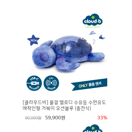
[클라우드비] 물결 멜로디 수유등 수면유도
애착인형 거북이 오션블루 (충전식)
59,900원
33%
90,000원