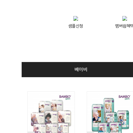
샘플신청
멤버쉽혜
베이비