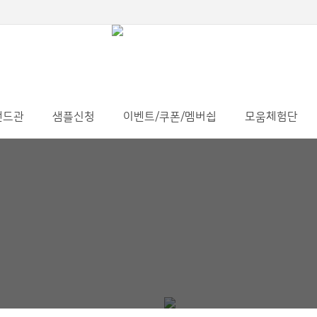
랜드관
샘플신청
이벤트/쿠폰/멤버쉽
모움체험단