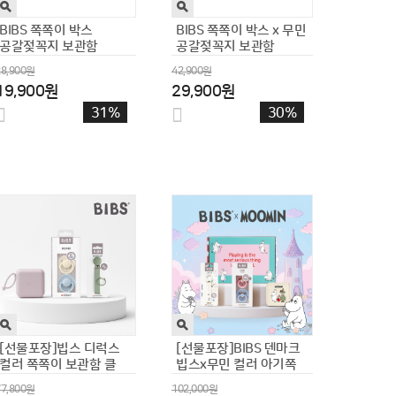
플랜토이즈 원목장난감
플랜토이즈 원목 브런치
주방놀이 바비큐 플레이
소꿉놀이 세트 모음전
159,000원
60,000원
109,000원
26,900원
31%
55%
플랜토이즈 원목장난감
플랜토이즈 원목 장난감
플레이 3종 세트 6개월
주방놀이 음료세트 5종
77,000원
35,000원