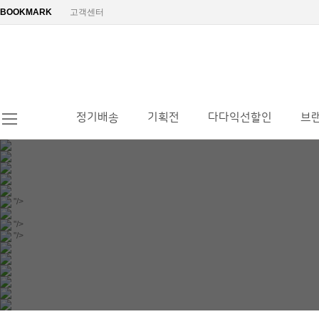
BOOKMARK
고객센터
정기배송
기획전
다다익선할인
브
"/>
"/>
"/>