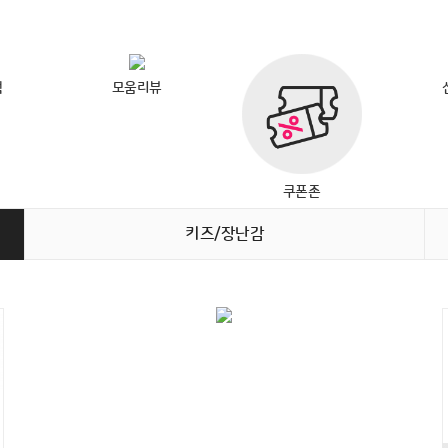
택
모움리뷰
쿠폰존
키즈/장난감