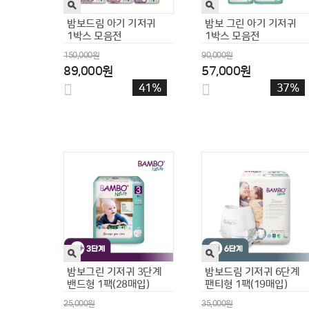
짐플리키즈
짐플리키즈 유아입욕제
유아버블클렌저 버블건
목욕놀이 바프포션 7250
300ml 골라
53,400원
15,300원
37,200원
6,500원
30%
58%
[짐플리키즈]
[짐플리키즈]
유아버블클렌저 버블건
유아버블클렌저 버블건