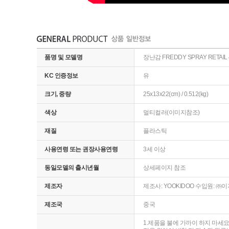
품명 및 모델명
장난감 FREDDY SPRAY RETAIL 
KC 인증정보
유
크기, 중량
25x13x22(cm) / 0.512(kg)
색상
멀티컬러(이미지참조)
재질
플라스틱
사용연령 또는 권장사용연령
3세 이상
동일모델의 출시년월
상세페이지 참조
제조자
제조사: YOOKIDOO 수입원: 
제조국
중국
1.제품을 불에 가까이 하지 마세요