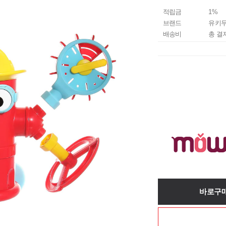
적립금
1%
브랜드
유키
배송비
총 결
바로구