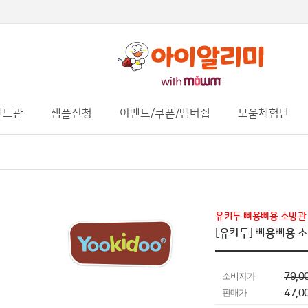
랜드관
샘플신청
이벤트/쿠폰/멤버쉽
모움체험단
유키두 삐용삐용 소방관 
[유키두] 삐용삐용 소
소비자가
79,0
판매가
47,0