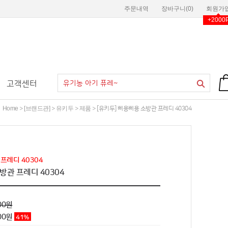
주문내역
장바구니(
0
)
회원가
+2000
고객센터
Home
[브랜드관]
유키두
제품
>
>
>
> [유키두] 삐용삐용 소방관 프레디 40304
프레디 40304
방관 프레디 40304
00원
00
원
41
%