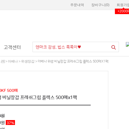
주문내역
장바구니(
0
)
회원가
+2000
고객센터
관]
아베나
위생장갑
>
>
> 아베나 위생 비닐장갑 프레쉬그립 플렉스 500매x1팩
KF 500매
 비닐장갑 프레쉬그립 플렉스 500매x1팩
0원
90원
37
%