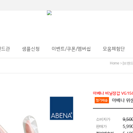
랜드관
샘플신청
이벤트/쿠폰/멤버쉽
모움체험단
Home
[브랜드
>
아베나 비닐장갑 VG150
아베나 위생
소비자가
9,50
판매가
5,9