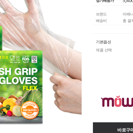
정기배송가
5,40
브랜드
아베
배송비
총 결
기본옵션
제품 선택
바로구