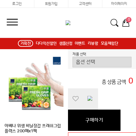
로그인
회원가입
고객센터
마이페이지
0
기획전
다다익선할인
샘플신청
이벤트
리뷰왕
모움체험단
제품 선택
0
총 상품 금액
구매하기
아베나 위생 비닐장갑 프레쉬그립
플렉스 200매x1팩