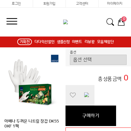
로그인
회원가입
고객센터
마이페이지
0
기획전
다다익선할인
샘플신청
이벤트
리뷰왕
모움체험단
옵션
0
총 상품 금액
구매하기
아베나 두꺼운 니트릴 장갑 DK55
0KF 1팩