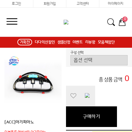
로그인
회원가입
고객센터
마이페이지
0
기획전
다다익선할인
샘플신청
이벤트
리뷰왕
모움체험단
구성 선택
0
총 상품 금액
구매하기
[ACC]아기피아노