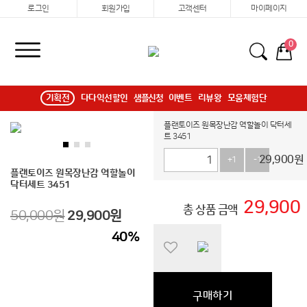
로그인
회원가입
고객센터
마이페이지
0
기획전
다다익선할인
샘플신청
이벤트
리뷰왕
모움체험단
플랜토이즈 원목장난감 역할놀이 닥터세
트 3451
29,900
원
+1
-1
플랜토이즈 원목장난감 역할놀이
닥터세트 3451
29,900
총 상품 금액
50,000원
29,900
원
40
%
구매하기