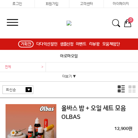
로그인
회원가입
고객센터
마이페이지
0
기획전
다다익선할인
샘플신청
이벤트
리뷰왕
모움체험단
아로마오일
전체
>
더보기 ▼
올바스 밤 + 오일 세트 모음
OLBAS
12,900원