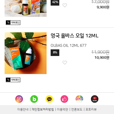
17,000원
42%
9,900원
%
혜택확인
영국 올바스 오일 12ML
OLBAS OIL 12ML 677
11,900원
8%
10,900원
%
혜택확인
이용안내
|
개인정보처리방침
|
이용약관
|
언론보도
|
포토리뷰