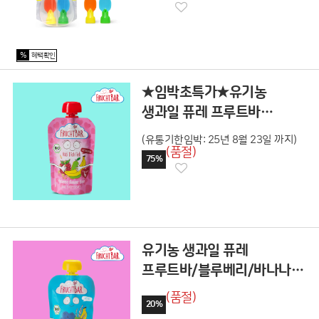
%
혜택확인
★임박초특가★유기농
생과일 퓨레 프루트바
라즈베리/바나나/배맛 8팩
(유통기한임박: 25년 8월 23일 까지)
3161
(품절)
75%
유기농 생과일 퓨레
프루트바/블루베리/바나나/
쌀맛 8팩 3760
(품절)
20%