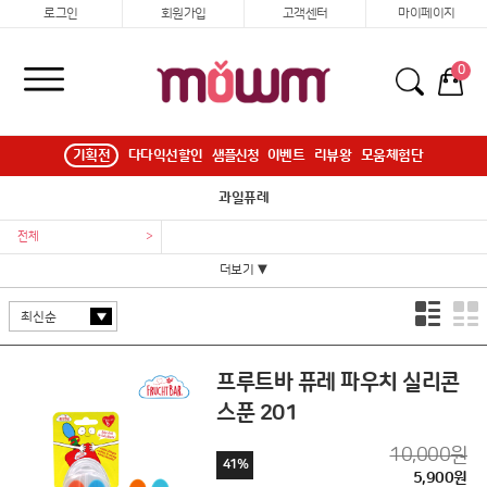
로그인
회원가입
고객센터
마이페이지
0
기획전
다다익선할인
샘플신청
이벤트
리뷰왕
모움체험단
과일퓨레
전체
>
더보기 ▼
프루트바 퓨레 파우치 실리콘
스푼 201
10,000원
41%
5,900원