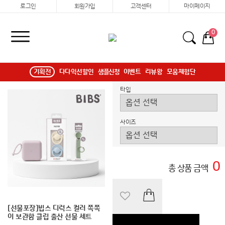
로그인
회원가입
고객센터
마이페이지
0
기획전
다다익선할인
샘플신청
이벤트
리뷰왕
모움체험단
타입
사이즈
0
총 상품 금액
[선물포장]빕스 디럭스 컬러 쪽쪽
이 보관함 클립 출산 선물 세트