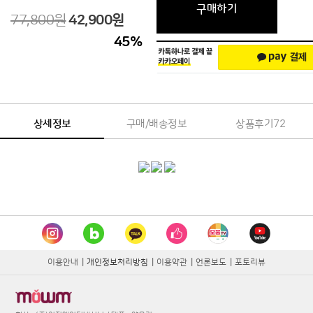
구매하기
77,800원
42,900원
45
%
상세정보
구매/배송정보
상품후기
72
이용안내
|
개인정보처리방침
|
이용약관
|
언론보도
|
포토리뷰