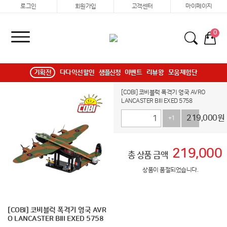
로그인
회원가입
고객센터
마이페이지
0
기획전
다다익선할인
샘플신청
이벤트
리뷰왕
모움체험단
[COBI] 코비블럭 폭격기 영국 AVRO
LANCASTER BIII EXED 5758
219,000
원
+1
-1
219,000
총 상품 금액
상품이 품절되었습니다.
[COBI] 코비블럭 폭격기 영국 AVR
O LANCASTER BIII EXED 5758