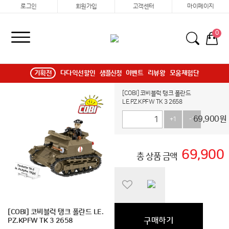
로그인
회원가입
고객센터
마이페이지
0
기획전
다다익선할인
샘플신청
이벤트
리뷰왕
모움체험단
[COBI] 코비블럭 탱크 폴란드
LE.PZ.KPFW TK 3 2658
69,900
원
+1
-1
69,900
총 상품 금액
[COBI] 코비블럭 탱크 폴란드 LE.
구매하기
PZ.KPFW TK 3 2658