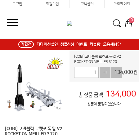
로그인
회원가입
고객센터
마이페이지
0
기획전
다다익선할인
샘플신청
이벤트
리뷰왕
모움체험단
[COBI] 코비블럭 로켓포 독일 V2
ROCKET ON MEILLER 3120
134,000
원
+1
-1
134,000
총 상품 금액
상품이 품절되었습니다.
[COBI] 코비블럭 로켓포 독일 V2
ROCKET ON MEILLER 3120