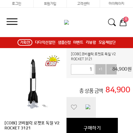
로그인
회원가입
고객센터
마이페이지
0
기획전
다다익선할인
샘플신청
이벤트
리뷰왕
모움체험단
[COBI] 코비블럭 로켓포 독일 V2
ROCKET 3121
84,900
원
+1
-1
84,900
총 상품 금액
[COBI] 코비블럭 로켓포 독일 V2
구매하기
ROCKET 3121