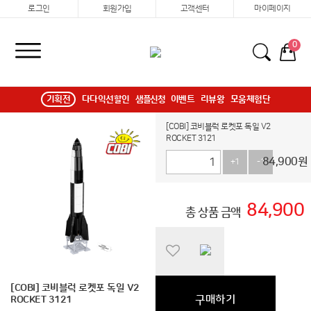
로그인
회원가입
고객센터
마이페이지
0
기획전
다다익선할인
샘플신청
이벤트
리뷰왕
모움체험단
[COBI] 코비블럭 로켓포 독일 V2
ROCKET 3121
84,900
원
+1
-1
84,900
총 상품 금액
[COBI] 코비블럭 로켓포 독일 V2
구매하기
ROCKET 3121