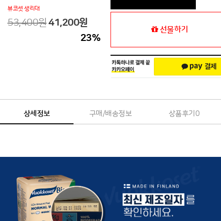
뷰코셋 생리대
53,400원
41,200
원
선물하기
23
%
상세정보
구매/배송정보
상품후기
0