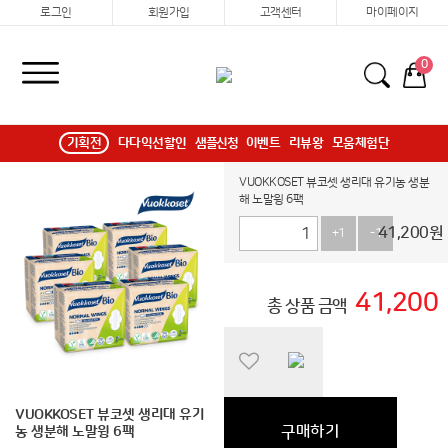
로그인
회원가입
고객센터
마이페이지
0
기획전
다다익선할인
샘플신청
이벤트
리뷰왕
모움체험단
VUOKKOSET 뷰코셋 생리대 유기농 생분
해 노말윙 6팩
41,200
원
+1
-1
41,200
총 상품 금액
VUOKKOSET 뷰코셋 생리대 유기
구매하기
농 생분해 노말윙 6팩