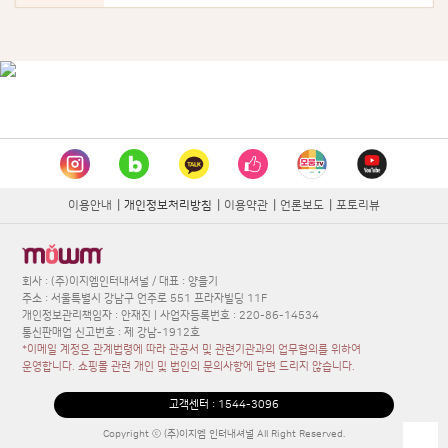
이용안내
|
개인정보처리방침
|
이용약관
|
언론보도
|
포토리뷰
회사 : (주)이지엠인터내셔널 / 대표 : 양을기
주소 : 서울특별시 강남구 언주로 551 프라자빌딩 11F
개인정보관리책임자 : 안재진 | 사업자등록번호 : 220-86-14534
통신판매업 신고번호 : 제 강남-1912호
*이메일 계정은 관계법령에 따라 관공서 및 관련기관과의 업무협의를 위하여
운영합니다. 쇼핑몰 관련 개인 및 법인의 문의사항에 답변 드리지 않습니다.
고객센터 :
1544-3096
Copyright ⓒ (주)이지엠 인터내셔널 All Right Reserved.