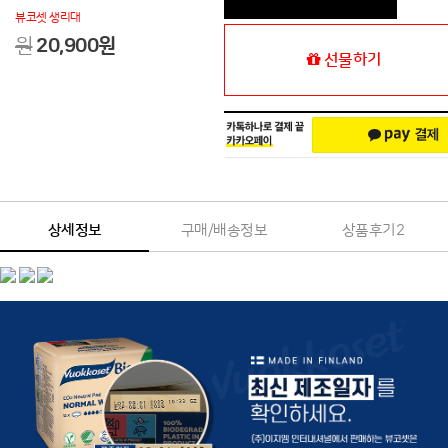
뷰코셋 생리대
원
20,900
원
선물하기
상세정보
구매/배송정보
상품후기
2