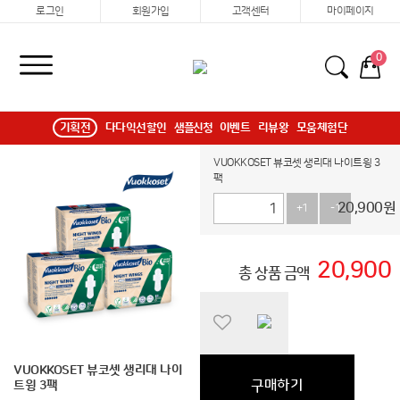
로그인
회원가입
고객센터
마이페이지
0
기획전
다다익선할인
샘플신청
이벤트
리뷰왕
모움체험단
VUOKKOSET 뷰코셋 생리대 나이트윙 3
팩
20,900
원
+1
-1
20,900
총 상품 금액
VUOKKOSET 뷰코셋 생리대 나이
구매하기
트윙 3팩