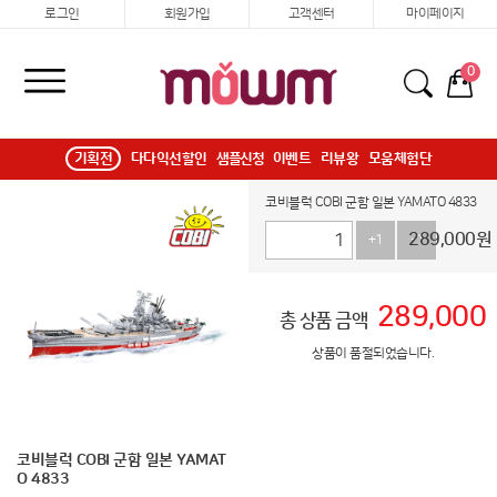
로그인
회원가입
고객센터
마이페이지
0
기획전
다다익선할인
샘플신청
이벤트
리뷰왕
모움체험단
코비블럭 COBI 군함 일본 YAMATO 4833
289,000
원
+1
-1
289,000
총 상품 금액
상품이 품절되었습니다.
코비블럭 COBI 군함 일본 YAMAT
O 4833