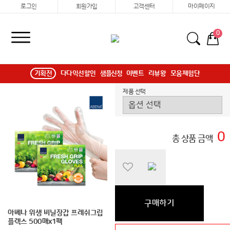
로그인
회원가입
고객센터
마이페이지
0
기획전
다다익선할인
샘플신청
이벤트
리뷰왕
모움체험단
제품 선택
0
총 상품 금액
구매하기
아베나 위생 비닐장갑 프레쉬그립
플렉스 500매x1팩