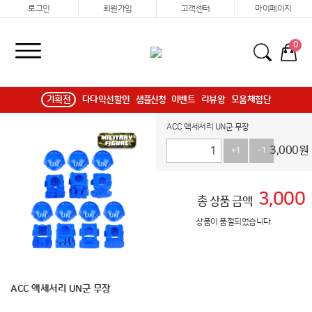
로그인
회원가입
고객센터
마이페이지
0
기획전
다다익선할인
샘플신청
이벤트
리뷰왕
모움체험단
ACC 액세서리 UN군 무장
3,000
원
+1
-1
3,000
총 상품 금액
상품이 품절되었습니다.
ACC 액세서리 UN군 무장