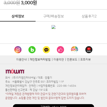
3,000원
3,000
원
상세정보
구매/배송정보
상품후기
2
이용안내
|
개인정보처리방침
|
이용약관
|
언론보도
|
포토리뷰
회사 : (주)이지엠인터내셔널 / 대표 : 양을기
주소 : 서울특별시 강남구 언주로 551 프라자빌딩 11F
개인정보관리책임자 : 안재진 | 사업자등록번호 : 220-86-14534
통신판매업 신고번호 : 제 강남-1912호
*이메일 계정은 관계법령에 따라 관공서 및 관련기관과의 업무협의를 위하여
운영합니다. 쇼핑몰 관련 개인 및 법인의 문의사항에 답변 드리지 않습니다.