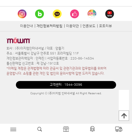
이용안내
|
개인정보처리방침
|
이용약관
|
언론보도
|
포토리뷰
회사 : (주)이지엠인터내셔널 / 대표 : 양을기
주소 : 서울특별시 강남구 언주로 551 프라자빌딩 11F
개인정보관리책임자 : 안재진 | 사업자등록번호 : 220-86-14534
통신판매업 신고번호 : 제 강남-1912호
*이메일 계정은 관계법령에 따라 관공서 및 관련기관과의 업무협의를 위하여
운영합니다. 쇼핑몰 관련 개인 및 법인의 문의사항에 답변 드리지 않습니다.
고객센터 :
1544-3096
Copyright ⓒ (주)이지엠 인터내셔널 All Right Reserved.