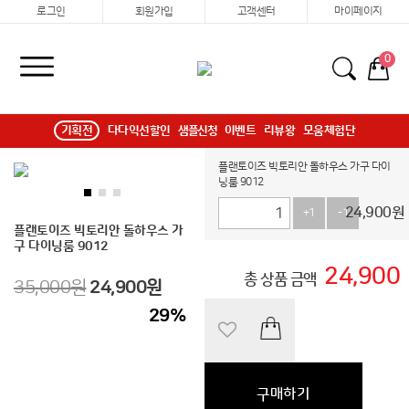
로그인
회원가입
고객센터
마이페이지
0
기획전
다다익선할인
샘플신청
이벤트
리뷰왕
모움체험단
플랜토이즈 빅토리안 돌하우스 가구 다이
닝룸 9012
24,900
원
+1
-1
플랜토이즈 빅토리안 돌하우스 가
구 다이닝룸 9012
24,900
총 상품 금액
35,000원
24,900
원
29
%
구매하기